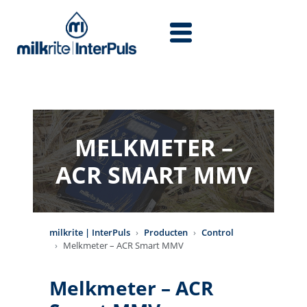
Overslaan en naar de inhoud gaan
MELKMETER –
ACR SMART MMV
milkrite | InterPuls
Producten
Control
Melkmeter – ACR Smart MMV
Melkmeter – ACR