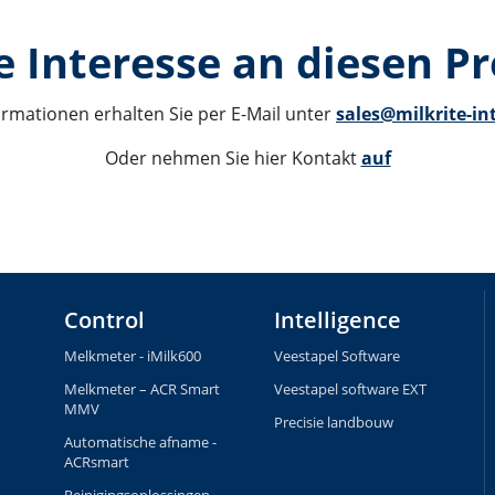
e Interesse an diesen P
ormationen erhalten Sie per E-Mail unter 
sales@milkrite-in
Oder nehmen Sie hier Kontakt 
auf
Control
Intelligence
Melkmeter - iMilk600
Veestapel Software
Melkmeter – ACR Smart
Veestapel software EXT
MMV
Precisie landbouw
Automatische afname -
ACRsmart
Reinigingsoplossingen