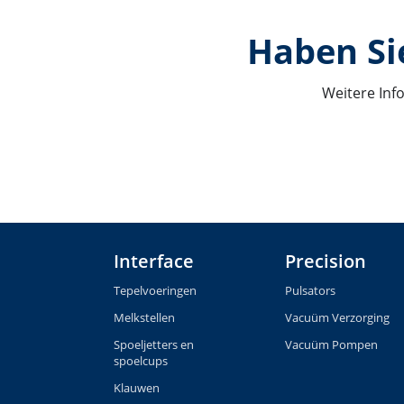
Haben Si
Weitere Inf
Interface
Precision
Tepelvoeringen
Pulsators
Melkstellen
Vacuüm Verzorging
Spoeljetters en
Vacuüm Pompen
spoelcups
Klauwen