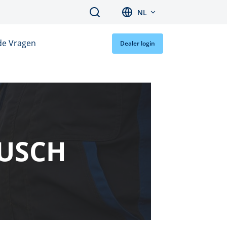
Search
NL
de Vragen
Dealer login
USCH