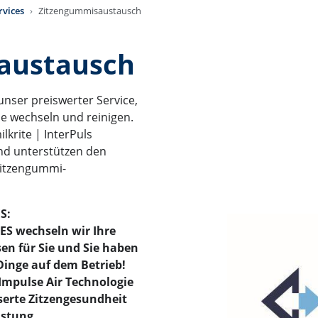
rvices
Zitzengummisaustausch
austausch
 unser preiswerter Service,
ie wechseln und reinigen.
lkrite | InterPuls
nd unterstützen den
 Zitzengummi-
S:
LES wechseln wir Ihre
n für Sie und Sie haben
Dinge auf dem Betrieb!
 Impulse Air Technologie
serte Zitzengesundheit
istung.