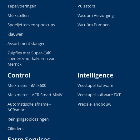
Tepelvoeringen
Pulsators
Melkstellen
Vacuüm Verzorging
Spoeljetters en spoelcups
Vacuüm Pompen
Klauwen
Assortiment slangen
Zuigfles met Super-Calf
spenen voor kalveren van
Merrick
Control
Intelligence
Melkmeter - iMilk600
Veestapel Software
Melkmeter – ACR Smart MMV
Veestapel software EXT
Automatische afname -
Precisie landbouw
ACRsmart
Reinigingsoplossingen
Cilinders
Farm Services