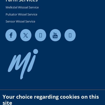
Melkstel Wisssel Service
Pulsator Wissel Service
Sensor Wissel Service
Your choice regarding cookies on this
Copyright © 2026 milkrite | InterPuls. All rights reserved.
site
Privacy and Cookie Policy