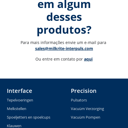
em algum
desses
produtos?
Para mais informações envie um e-mail para 
sales@milkrite-interpuls.com
Ou entre em contato por 
aqui
Interface
Precision
Tepelvoeringen
Pulsators
Melkstellen
Vacuüm Verzorging
Spoeljetters en spoelcups
Vacuüm Pompen
Klauwen