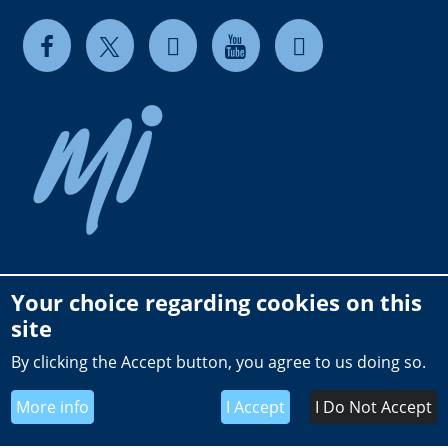
Your choice regarding cookies on this
Copyright © 2026 milkrite | InterPuls. All rights reserved.
site
Privacy and Cookie Policy
By clicking the Accept button, you agree to us doing so.
Terms of use
Terms and Conditions of Sale NL
More info
I Accept
I Do Not Accept
Global General Terms of Purchase